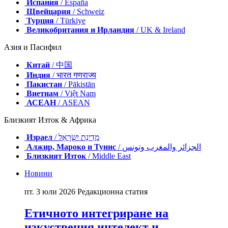
Испания
/ España
Щвейцария
/ Schweiz
Турция
/ Türkiye
Великобритания и Ирландия
/ UK & Ireland
Азия и Пасифил
Китай
/ 中国
Индия
/ भारत गणराज्य
Пакистан
/ Pākistān
Виетнам
/ Việt Nam
АСЕАН
/ ASEAN
Близкият Изток & Африка
Израел
/ מְדִינַת יִשְׂרָאֵל
Алжир, Мароко и Тунис
/ الجزائر والمغرب وتونس
Близкият Изток
/ Middle East
Новини
пт. 3 юли 2026
Редакционна статия
Етичното интегриране на
изкуствения интелект и