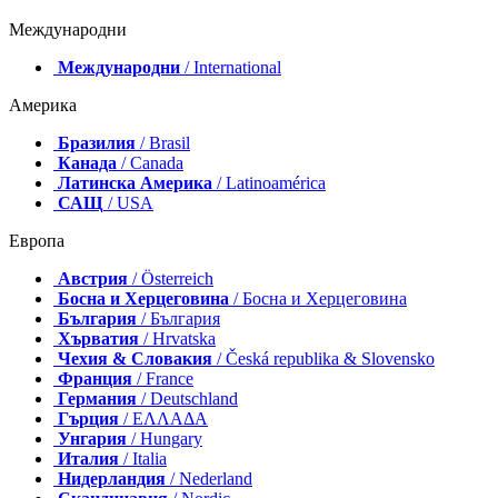
Международни
Международни
/ International
Америка
Бразилия
/ Brasil
Канада
/ Canada
Латинска Америка
/ Latinoamérica
САЩ
/ USA
Европа
Австрия
/ Österreich
Босна и Херцеговина
/ Босна и Херцеговина
България
/ България
Хърватия
/ Hrvatska
Чехия & Словакия
/ Česká republika & Slovensko
Франция
/ France
Германия
/ Deutschland
Гърция
/ ΕΛΛΑΔΑ
Унгария
/ Hungary
Италия
/ Italia
Нидерландия
/ Nederland