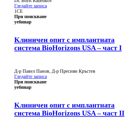
Dr.
Boris Radenkov
Гледайте записа
1
CE
При поискване
уебинар
Kлиничен опит с имплантната
система BioHorizons USA – част I
Д-р
Павел Панов
,
Д-р
Пресиян Кръстев
Гледайте записа
При поискване
уебинар
Kлиничен опит с имплантната
система BioHorizons USA – част II