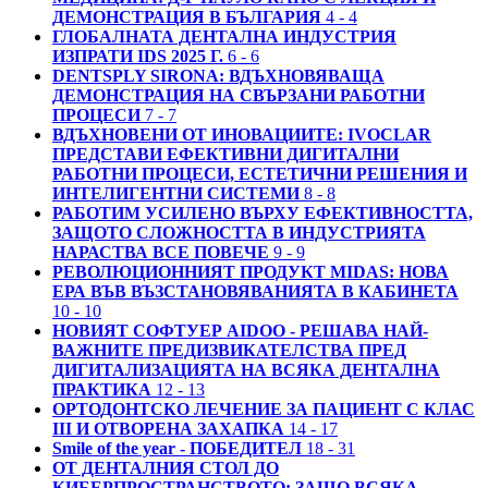
ДЕМОНСТРАЦИЯ В БЪЛГАРИЯ
4 - 4
ГЛОБАЛНАТА ДЕНТАЛНА ИНДУСТРИЯ
ИЗПРАТИ IDS 2025 Г.
6 - 6
DENTSPLY SIRONA: ВДЪХНОВЯВАЩА
ДЕМОНСТРАЦИЯ НА СВЪРЗАНИ РАБОТНИ
ПРОЦЕСИ
7 - 7
ВДЪХНОВЕНИ ОТ ИНОВАЦИИТЕ: IVOCLAR
ПРЕДСТАВИ ЕФЕКТИВНИ ДИГИТАЛНИ
РАБОТНИ ПРОЦЕСИ, ЕСТЕТИЧНИ РЕШЕНИЯ И
ИНТЕЛИГЕНТНИ СИСТЕМИ
8 - 8
РАБОТИМ УСИЛЕНО ВЪРХУ ЕФЕКТИВНОСТТА,
ЗАЩОТО СЛОЖНОСТТА В ИНДУСТРИЯТА
НАРАСТВА ВСЕ ПОВЕЧЕ
9 - 9
РЕВОЛЮЦИОННИЯТ ПРОДУКТ MIDAS: НОВА
ЕРА ВЪВ ВЪЗСТАНОВЯВАНИЯТА В КАБИНЕТА
10 - 10
НОВИЯТ СОФТУЕР AIDOO - РЕШАВА НАЙ-
ВАЖНИТЕ ПРЕДИЗВИКАТЕЛСТВА ПРЕД
ДИГИТАЛИЗАЦИЯТА НА ВСЯКА ДЕНТАЛНА
ПРАКТИКА
12 - 13
ОРТОДОНТСКО ЛЕЧЕНИЕ ЗА ПАЦИЕНТ С КЛАС
III И ОТВОРЕНА ЗАХАПКА
14 - 17
Smile of the year - ПОБЕДИТЕЛ
18 - 31
ОТ ДЕНТАЛНИЯ СТОЛ ДО
КИБЕРПРОСТРАНСТВОТО: ЗАЩО ВСЯКА