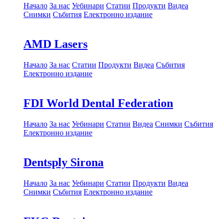
Начало
За нас
Уебинари
Статии
Продукти
Видеа
Снимки
Събития
Електронно издание
AMD Lasers
Начало
За нас
Статии
Продукти
Видеа
Събития
Електронно издание
FDI World Dental Federation
Начало
За нас
Уебинари
Статии
Видеа
Снимки
Събития
Електронно издание
Dentsply Sirona
Начало
За нас
Уебинари
Статии
Продукти
Видеа
Снимки
Събития
Електронно издание