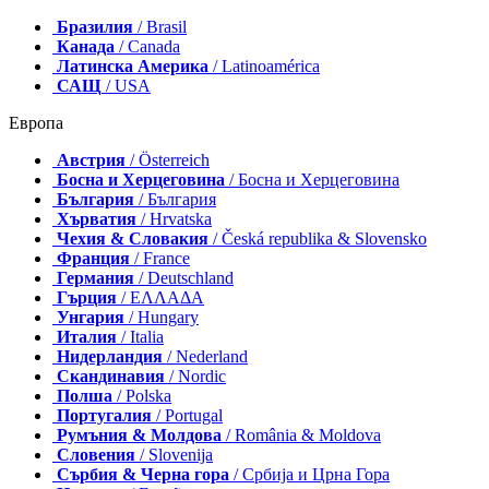
Бразилия
/ Brasil
Канада
/ Canada
Латинска Америка
/ Latinoamérica
САЩ
/ USA
Европа
Австрия
/ Österreich
Босна и Херцеговина
/ Босна и Херцеговина
България
/ България
Хърватия
/ Hrvatska
Чехия & Словакия
/ Česká republika & Slovensko
Франция
/ France
Германия
/ Deutschland
Гърция
/ ΕΛΛΑΔΑ
Унгария
/ Hungary
Италия
/ Italia
Нидерландия
/ Nederland
Скандинавия
/ Nordic
Полша
/ Polska
Португалия
/ Portugal
Румъния & Молдова
/ România & Moldova
Словения
/ Slovenija
Сърбия & Черна гора
/ Србија и Црна Гора