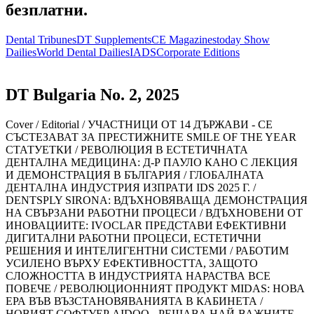
безплатни.
Dental Tribunes
DT Supplements
CE Magazines
today Show
Dailies
World Dental Dailies
IADS
Corporate Editions
DT Bulgaria No. 2, 2025
Cover /
Editorial /
УЧАСТНИЦИ ОТ 14 ДЪРЖАВИ - СЕ
СЪСТЕЗАВАТ ЗА ПРЕСТИЖНИТЕ SMILE OF THE YEAR
СТАТУЕТКИ /
РЕВОЛЮЦИЯ В ЕСТЕТИЧНАТА
ДЕНТАЛНА МЕДИЦИНА: Д-Р ПАУЛО КАНО С ЛЕКЦИЯ
И ДЕМОНСТРАЦИЯ В БЪЛГАРИЯ /
ГЛОБАЛНАТА
ДЕНТАЛНА ИНДУСТРИЯ ИЗПРАТИ IDS 2025 Г. /
DENTSPLY SIRONA: ВДЪХНОВЯВАЩА ДЕМОНСТРАЦИЯ
НА СВЪРЗАНИ РАБОТНИ ПРОЦЕСИ /
ВДЪХНОВЕНИ ОТ
ИНОВАЦИИТЕ: IVOCLAR ПРЕДСТАВИ ЕФЕКТИВНИ
ДИГИТАЛНИ РАБОТНИ ПРОЦЕСИ, ЕСТЕТИЧНИ
РЕШЕНИЯ И ИНТЕЛИГЕНТНИ СИСТЕМИ /
РАБОТИМ
УСИЛЕНО ВЪРХУ ЕФЕКТИВНОСТТА, ЗАЩОТО
СЛОЖНОСТТА В ИНДУСТРИЯТА НАРАСТВА ВСЕ
ПОВЕЧЕ /
РЕВОЛЮЦИОННИЯТ ПРОДУКТ MIDAS: НОВА
ЕРА ВЪВ ВЪЗСТАНОВЯВАНИЯТА В КАБИНЕТА /
НОВИЯТ СОФТУЕР AIDOO - РЕШАВА НАЙ-ВАЖНИТЕ