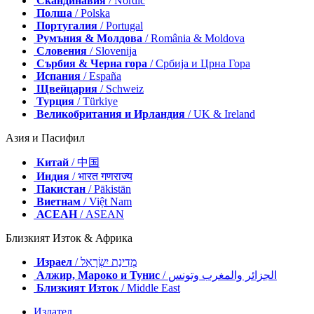
Скандинавия
/ Nordic
Полша
/ Polska
Португалия
/ Portugal
Румъния & Молдова
/ România & Moldova
Словения
/ Slovenija
Сърбия & Черна гора
/ Србија и Црна Гора
Испания
/ España
Щвейцария
/ Schweiz
Турция
/ Türkiye
Великобритания и Ирландия
/ UK & Ireland
Азия и Пасифил
Китай
/ 中国
Индия
/ भारत गणराज्य
Пакистан
/ Pākistān
Виетнам
/ Việt Nam
АСЕАН
/ ASEAN
Близкият Изток & Африка
Израел
/ מְדִינַת יִשְׂרָאֵל
Алжир, Мароко и Тунис
/ الجزائر والمغرب وتونس
Близкият Изток
/ Middle East
Издател