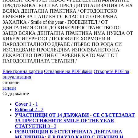
ПРЕДИЗВИКАТЕЛСТВА ПРЕД ДИГИТАЛИЗАЦИЯТА НА
ВСЯКА ДЕНТАЛНА ПРАКТИКА /
ОРТОДОНТСКО
ЛЕЧЕНИЕ ЗА ПАЦИЕНТ С КЛАС III И ОТВОРЕНА
ЗАХАПКА /
Smile of the year - ПОБЕДИТЕЛ /
ОТ
ДЕНТАЛНИЯ СТОЛ ДО КИБЕРПРОСТРАНСТВОТО:
ЗАЩО ВСЯКА ДЕНТАЛНА ПРАКТИКА ИМА НУЖДА ОТ
КИБЕРСИГУРНОСТ /
ПОЛОВИТЕ ХОРМОНИ И
ПАРОДОНТАЛНОТО ЗДРАВЕ /
ПЪРВО ПО РОДА СИ
ИЗСЛЕДВАНЕ ПРОСЛЕДЯВА ИЗПОЛЗВАНЕТО НА
ЛЕКАРСТВО ПРОТИВ СТАРЕЕНЕ КАТО ЧАСТ ОТ
ПАРОДОНТАЛНАТА ТЕРАПИЯ /
Електронна хартия
Отваряне на PDF файл
Отворете PDF за
визуализация
сподели
запази
Съдържание
Cover
1 - 1
Editorial
2 - 2
УЧАСТНИЦИ ОТ 14 ДЪРЖАВИ - СЕ СЪСТЕЗАВАТ
ЗА ПРЕСТИЖНИТЕ SMILE OF THE YEAR
СТАТУЕТКИ
3 - 3
РЕВОЛЮЦИЯ В ЕСТЕТИЧНАТА ДЕНТАЛНА
МЕДИЦИНА: Д-Р ПАУЛО КАНО С ЛЕКЦИЯ И