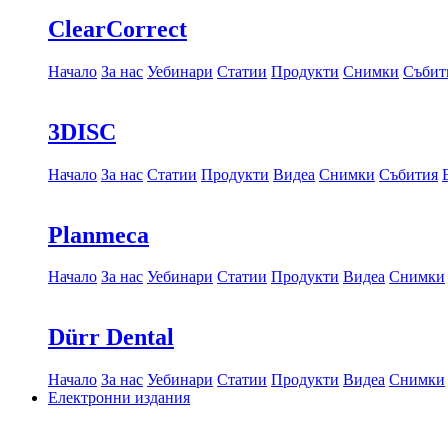
ClearCorrect
Начало
За нас
Уебинари
Статии
Продукти
Снимки
Събит
3DISC
Начало
За нас
Статии
Продукти
Видеа
Снимки
Събития
Planmeca
Начало
За нас
Уебинари
Статии
Продукти
Видеа
Снимки
Dürr Dental
Начало
За нас
Уебинари
Статии
Продукти
Видеа
Снимки
Електронни издания