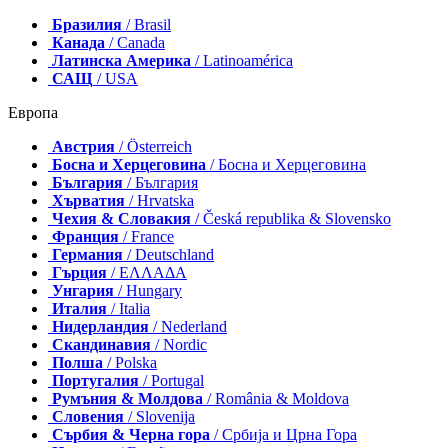
Бразилия
/ Brasil
Канада
/ Canada
Латинска Америка
/ Latinoamérica
САЩ
/ USA
Европа
Австрия
/ Österreich
Босна и Херцеговина
/ Босна и Херцеговина
България
/ България
Хърватия
/ Hrvatska
Чехия & Словакия
/ Česká republika & Slovensko
Франция
/ France
Германия
/ Deutschland
Гърция
/ ΕΛΛΑΔΑ
Унгария
/ Hungary
Италия
/ Italia
Нидерландия
/ Nederland
Скандинавия
/ Nordic
Полша
/ Polska
Португалия
/ Portugal
Румъния & Молдова
/ România & Moldova
Словения
/ Slovenija
Сърбия & Черна гора
/ Србија и Црна Гора