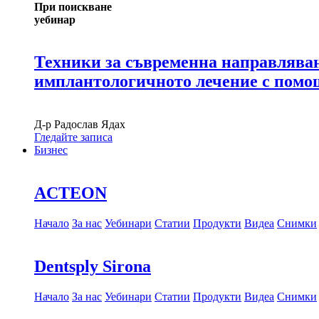
При поискване
уебинар
Техники за съвременна направляван
имплантологичното лечение с пом
Д-р
Радослав Ядах
Гледайте записа
Бизнес
ACTEON
Начало
За нас
Уебинари
Статии
Продукти
Видеа
Снимки
Dentsply Sirona
Начало
За нас
Уебинари
Статии
Продукти
Видеа
Снимки