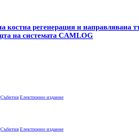
а костна регенерация и направлявана т
ощта на системата CAMLOG
Събития
Електронно издание
Събития
Електронно издание