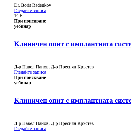
Dr.
Boris Radenkov
Гледайте записа
1
CE
При поискване
уебинар
Kлиничен опит с имплантната систе
Д-р
Павел Панов
,
Д-р
Пресиян Кръстев
Гледайте записа
При поискване
уебинар
Kлиничен опит с имплантната систем
Д-р
Павел Панов
,
Д-р
Пресиян Кръстев
Гледайте записа