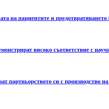
ката на пациентите и предотвратяването
емонстрират високо съответствие с науч
яват партньорството си с производство 