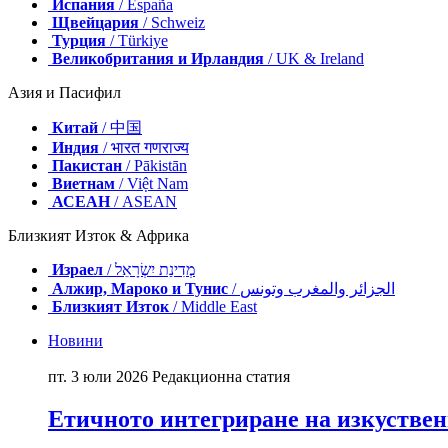
Испания
/ España
Щвейцария
/ Schweiz
Турция
/ Türkiye
Великобритания и Ирландия
/ UK & Ireland
Азия и Пасифил
Китай
/ 中国
Индия
/ भारत गणराज्य
Пакистан
/ Pākistān
Виетнам
/ Việt Nam
АСЕАН
/ ASEAN
Близкият Изток & Африка
Израел
/ מְדִינַת יִשְׂרָאֵל
Алжир, Мароко и Тунис
/ الجزائر والمغرب وتونس
Близкият Изток
/ Middle East
Новини
пт. 3 юли 2026
Редакционна статия
Етичното интегриране на изкуствен