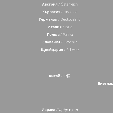
Австрия
/ Österreich
Хърватия
/ Hrvatska
Германия
/ Deutschland
Италия
/ Italia
Полша
/ Polska
Словения
/ Slovenija
Щвейцария
/ Schweiz
Китай
/ 中国
Виетна
Израел
/ מְדִינַת יִשְׂרָאֵל