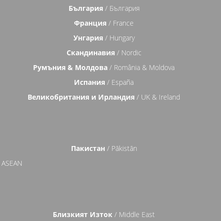
България
/ България
Франция
/ France
Унгария
/ Hungary
Скандинавия
/ Nordic
Румъния & Молдова
/ România & Moldova
Испания
/ España
Великобритания и Ирландия
/ UK & Ireland
Пакистан
/ Pākistān
 ASEAN
Близкият Изток
/ Middle East