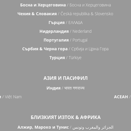
Босна и Херцеговина
/ Босна и Херцеговина
Чехия & Словакия
/ Česká republika & Slovensko
Гърция
/ ΕΛΛΑΔΑ
Нидерландия
/ Nederland
Португалия
/ Portugal
Сърбия & Черна гора
/ Србија и Црна Гора
Турция
/ Türkiye
АЗИЯ И ПАСИФИЛ
Индия
/ भारत गणराज्य
м
/ Việt Nam
АСЕАН
/
БЛИЗКИЯТ ИЗТОК & АФРИКА
Алжир, Мароко и Тунис
/ الجزائر والمغرب وتونس