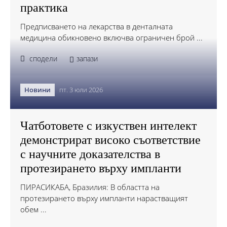
практика
Предписването на лекарства в денталната
медицина обикновено включва ограничен брой ...
сподели
запази
Новини
пт. 3 юли 2026
Чатботовете с изкуствен интелект
демонстрират високо съответствие
с научните доказателства в
протезирането върху импланти
ПИРАСИКАБА, Бразилия: В областта на
протезирането върху импланти нарастващият
обем ...