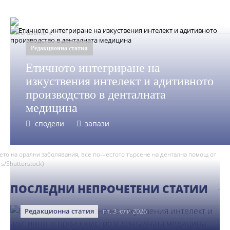
advertisement
Редакционна статия
Етичното интегриране на
изкуствения интелект и адитивното
производство в денталната
медицина
сподели
запази
ето на орални заболявания, все по-честото търсене на дентална помощ от
s/Shutterstock)
ПОСЛЕДНИ НЕПРОЧЕТЕНИ СТАТИИ
Редакционна статия
пт. 3 юли 2026