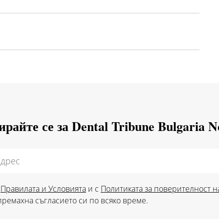
райте се за Dental Tribune Bulgaria N
с
Правилата и Условията
и с
Политиката за поверителност н
 премахна съгласието си по всяко време.