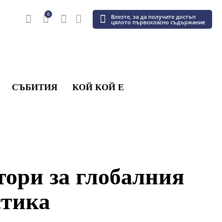
0
Влезте, за да получите достъп
цялото първокласно съдържание
СЪБИТИЯ
КОЙ КОЙ Е
ори за глобалния
стика