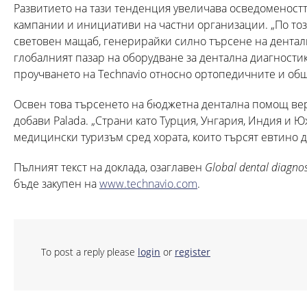
Развитието на тази тенденция увеличава осведоменост
кампании и инициативи на частни организации. „По то
световен мащаб, генерирайки силно търсене на денталн
глобалният пазар на оборудване за дентална диагностика
проучването на Technavio относно ортопедичните и об
Освен това търсенето на бюджетна дентална помощ вер
добави Palada. „Страни като Турция, Унгария, Индия и 
медицински туризъм сред хората, които търсят евтино 
Пълният текст на доклада, озаглавен
Global dental diagno
бъде закупен на
www.technavio.com
.
To post a reply please
login
or
register