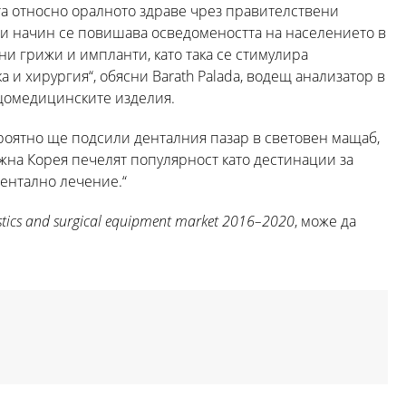
та относно оралното здраве чрез правителствени
зи начин се повишава осведомеността на населението в
и грижи и импланти, като така се стимулира
 и хирургия“, обясни Barath Palada, водещ анализатор в
щомедицинските изделия.
оятно ще подсили денталния пазар в световен мащаб,
Южна Корея печелят популярност като дестинации за
дентално лечение.“
stics and surgical equipment market 2016–2020
, може да