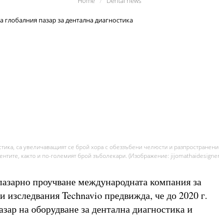
Home
/
Dental news
стика, са увеличаващият се брой хора с обеззъбени челюсти и разпространени
ентите, както и по-големият брой зъболекари. (Изображение: jijomathaidesigner
пазарно проучване международната компания за
и изследвания Technavio предвижда, че до 2020 г.
азар на оборудване за дентална диагностика и