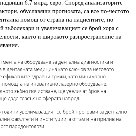
надвиши 6.7 млрд. евро. Според анализаторите
ктори, обуславящи прогнозата, са все по-честото
ентална помощ от страна на пациентите, по-
й зъболекари и увеличаващият се брой хора с
елюсти, както и широкото разпространение на
явания.
гмента на оборудване за дентална диагностика и
 в денталната медицина като ключов за неговото
е ефикасните здравни грижи, като минимално
с помощта на иновативно лазерно оборудване,
ното зъбно почистване, ще увеличат броя на
ще даде тласък на сферата напред.
 години увеличаващият се брой програми за дентално
лни факултети и институции, а оттам и на прилив на
ост пародонтолози.