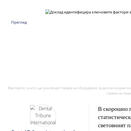
Преглед
Факторите, които ще ръководят пазара на оборудване за дентална диагно
страна на паци
В скорошно 
статистическ
световният п