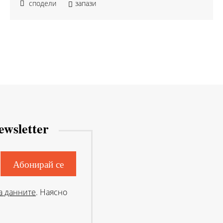
сподели
запази
ewsletter
а данните
. Наясно