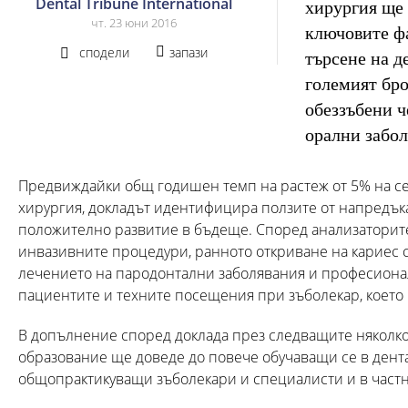
Dental Tribune International
хирургия ще 
чт. 23 юни 2016
ключовите фа
сподели
запази
търсене на д
големият бро
обеззъбени ч
орални забол
Предвиждайки общ годишен темп на растеж от 5% на се
хирургия, докладът идентифицира ползите от напредъка
положително развитие в бъдеще. Според анализаторит
инвазивните процедури, ранното откриване на кариес 
лечението на пародонтални заболявания и професионал
пациентите и техните посещения при зъболекар, което 
В допълнение според доклада през следващите няколко
образование ще доведе до повече обучаващи се в дента
общопрактикуващи зъболекари и специалисти и в частн