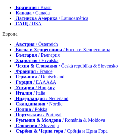
Бразилия
/ Brasil
Канада
/ Canada
Латинска Америка
/ Latinoamérica
САЩ
/ USA
Европа
Австрия
/ Österreich
Босна и Херцеговина
/ Босна и Херцеговина
България
/ България
Хърватия
/ Hrvatska
Чехия & Словакия
/ Česká republika & Slovensko
Франция
/ France
Германия
/ Deutschland
Гърция
/ ΕΛΛΑΔΑ
Унгария
/ Hungary
Италия
/ Italia
Нидерландия
/ Nederland
Скандинавия
/ Nordic
Полша
/ Polska
Португалия
/ Portugal
Румъния & Молдова
/ România & Moldova
Словения
/ Slovenija
Сърбия & Черна гора
/ Србија и Црна Гора