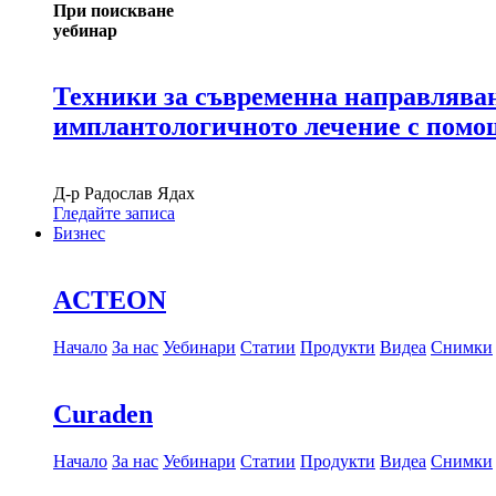
При поискване
уебинар
Техники за съвременна направляван
имплантологичното лечение с пом
Д-р
Радослав Ядах
Гледайте записа
Бизнес
ACTEON
Начало
За нас
Уебинари
Статии
Продукти
Видеа
Снимки
Curaden
Начало
За нас
Уебинари
Статии
Продукти
Видеа
Снимки