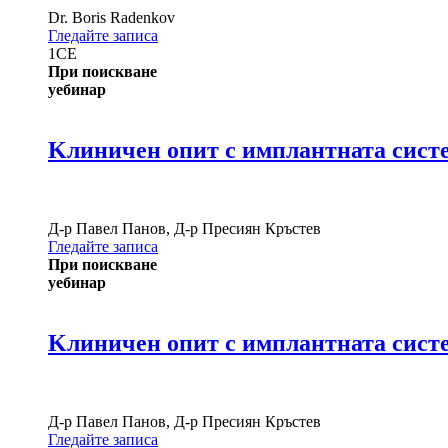
Dr.
Boris Radenkov
Гледайте записа
1
CE
При поискване
уебинар
Kлиничен опит с имплантната систе
Д-р
Павел Панов
,
Д-р
Пресиян Кръстев
Гледайте записа
При поискване
уебинар
Kлиничен опит с имплантната систем
Д-р
Павел Панов
,
Д-р
Пресиян Кръстев
Гледайте записа