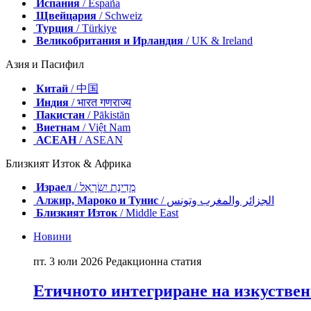
Испания
/ España
Щвейцария
/ Schweiz
Турция
/ Türkiye
Великобритания и Ирландия
/ UK & Ireland
Азия и Пасифил
Китай
/ 中国
Индия
/ भारत गणराज्य
Пакистан
/ Pākistān
Виетнам
/ Việt Nam
АСЕАН
/ ASEAN
Близкият Изток & Африка
Израел
/ מְדִינַת יִשְׂרָאֵל
Алжир, Мароко и Тунис
/ الجزائر والمغرب وتونس
Близкият Изток
/ Middle East
Новини
пт. 3 юли 2026
Редакционна статия
Етичното интегриране на изкуствен