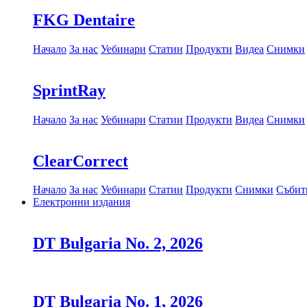
FKG Dentaire
Начало
За нас
Уебинари
Статии
Продукти
Видеа
Снимки
SprintRay
Начало
За нас
Уебинари
Статии
Продукти
Видеа
Снимки
ClearCorrect
Начало
За нас
Уебинари
Статии
Продукти
Снимки
Събит
Електронни издания
DT Bulgaria No. 2, 2026
DT Bulgaria No. 1, 2026