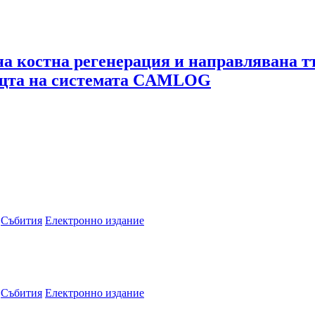
а костна регенерация и направлявана т
ощта на системата CAMLOG
Събития
Електронно издание
Събития
Електронно издание