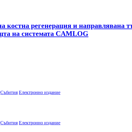
а костна регенерация и направлявана т
ощта на системата CAMLOG
Събития
Електронно издание
Събития
Електронно издание