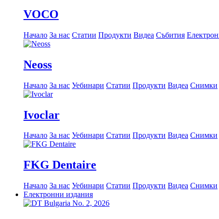
VOCO
Начало
За нас
Статии
Продукти
Видеа
Събития
Електрон
Neoss
Начало
За нас
Уебинари
Статии
Продукти
Видеа
Снимки
Ivoclar
Начало
За нас
Уебинари
Статии
Продукти
Видеа
Снимки
FKG Dentaire
Начало
За нас
Уебинари
Статии
Продукти
Видеа
Снимки
Електронни издания