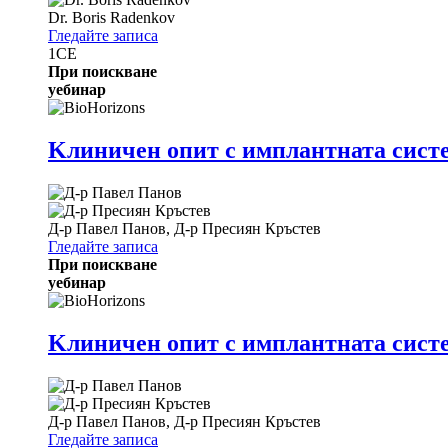
Dr.
Boris Radenkov
Гледайте записа
1
CE
При поискване
уебинар
Kлиничен опит с имплантната систе
Д-р
Павел Панов
,
Д-р
Пресиян Кръстев
Гледайте записа
При поискване
уебинар
Kлиничен опит с имплантната систем
Д-р
Павел Панов
,
Д-р
Пресиян Кръстев
Гледайте записа