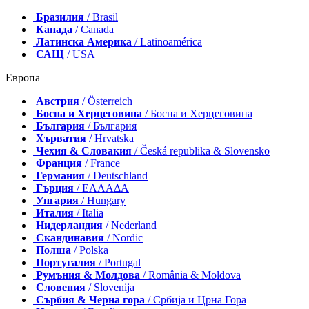
Бразилия
/ Brasil
Канада
/ Canada
Латинска Америка
/ Latinoamérica
САЩ
/ USA
Европа
Австрия
/ Österreich
Босна и Херцеговина
/ Босна и Херцеговина
България
/ България
Хърватия
/ Hrvatska
Чехия & Словакия
/ Česká republika & Slovensko
Франция
/ France
Германия
/ Deutschland
Гърция
/ ΕΛΛΑΔΑ
Унгария
/ Hungary
Италия
/ Italia
Нидерландия
/ Nederland
Скандинавия
/ Nordic
Полша
/ Polska
Португалия
/ Portugal
Румъния & Молдова
/ România & Moldova
Словения
/ Slovenija
Сърбия & Черна гора
/ Србија и Црна Гора