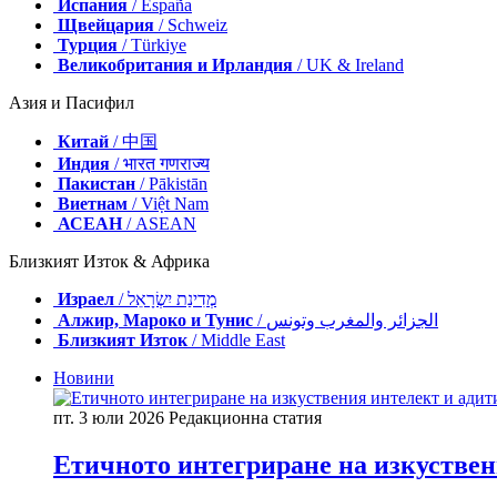
Испания
/ España
Щвейцария
/ Schweiz
Турция
/ Türkiye
Великобритания и Ирландия
/ UK & Ireland
Азия и Пасифил
Китай
/ 中国
Индия
/ भारत गणराज्य
Пакистан
/ Pākistān
Виетнам
/ Việt Nam
АСЕАН
/ ASEAN
Близкият Изток & Африка
Израел
/ מְדִינַת יִשְׂרָאֵל
Алжир, Мароко и Тунис
/ الجزائر والمغرب وتونس
Близкият Изток
/ Middle East
Новини
пт. 3 юли 2026
Редакционна статия
Етичното интегриране на изкуствен