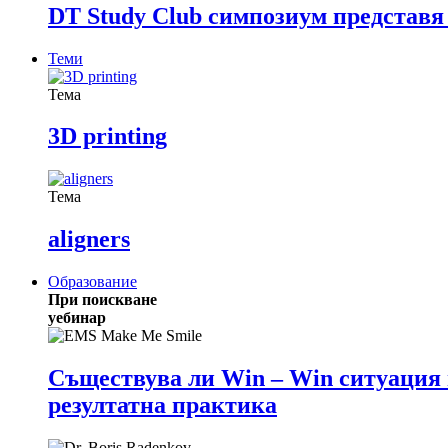
DT Study Club симпозиум представя
Теми
Тема
3D printing
Тема
aligners
Образование
При поискване
уебинар
Съществува ли Win – Win ситуация в
резултатна практика