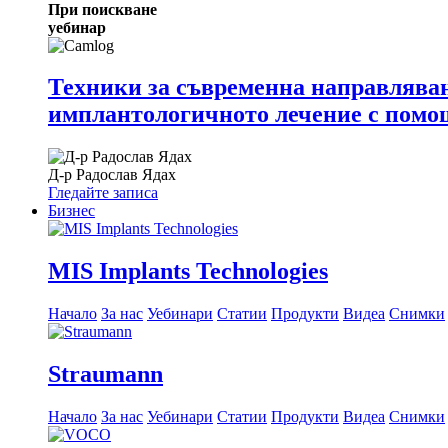
При поискване
уебинар
Техники за съвременна направляван
имплантологичното лечение с пом
Д-р
Радослав Ядах
Гледайте записа
Бизнес
MIS Implants Technologies
Начало
За нас
Уебинари
Статии
Продукти
Видеа
Снимки
Straumann
Начало
За нас
Уебинари
Статии
Продукти
Видеа
Снимки