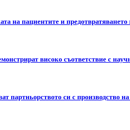
ката на пациентите и предотвратяването
емонстрират високо съответствие с науч
яват партньорството си с производство 