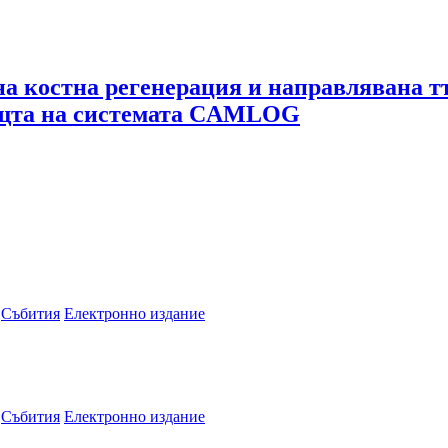
а костна регенерация и направлявана т
ощта на системата CAMLOG
Събития
Електронно издание
Събития
Електронно издание