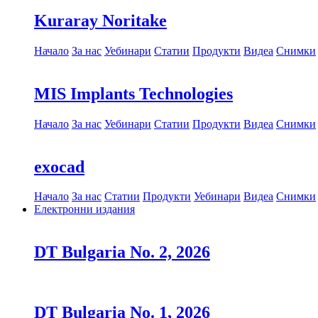
Kuraray Noritake
Начало
За нас
Уебинари
Статии
Продукти
Видеа
Снимки
MIS Implants Technologies
Начало
За нас
Уебинари
Статии
Продукти
Видеа
Снимки
exocad
Начало
За нас
Статии
Продукти
Уебинари
Видеа
Снимки
Електронни издания
DT Bulgaria No. 2, 2026
DT Bulgaria No. 1, 2026