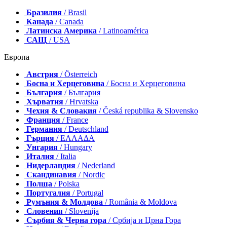
Бразилия
/ Brasil
Канада
/ Canada
Латинска Америка
/ Latinoamérica
САЩ
/ USA
Европа
Австрия
/ Österreich
Босна и Херцеговина
/ Босна и Херцеговина
България
/ България
Хърватия
/ Hrvatska
Чехия & Словакия
/ Česká republika & Slovensko
Франция
/ France
Германия
/ Deutschland
Гърция
/ ΕΛΛΑΔΑ
Унгария
/ Hungary
Италия
/ Italia
Нидерландия
/ Nederland
Скандинавия
/ Nordic
Полша
/ Polska
Португалия
/ Portugal
Румъния & Молдова
/ România & Moldova
Словения
/ Slovenija
Сърбия & Черна гора
/ Србија и Црна Гора