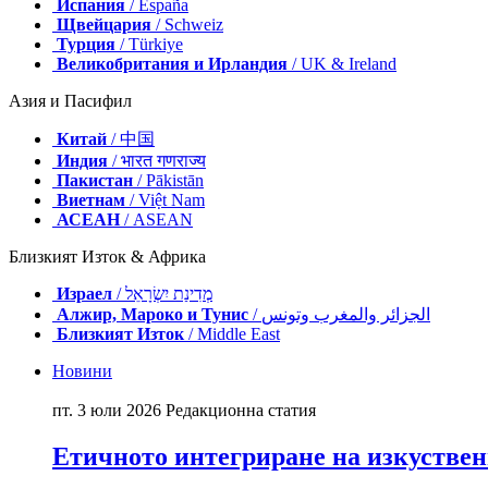
Испания
/ España
Щвейцария
/ Schweiz
Турция
/ Türkiye
Великобритания и Ирландия
/ UK & Ireland
Азия и Пасифил
Китай
/ 中国
Индия
/ भारत गणराज्य
Пакистан
/ Pākistān
Виетнам
/ Việt Nam
АСЕАН
/ ASEAN
Близкият Изток & Африка
Израел
/ מְדִינַת יִשְׂרָאֵל
Алжир, Мароко и Тунис
/ الجزائر والمغرب وتونس
Близкият Изток
/ Middle East
Новини
пт. 3 юли 2026
Редакционна статия
Етичното интегриране на изкуствен