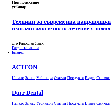
При поискване
уебинар
Техники за съвременна направляван
имплантологичното лечение с пом
Д-р
Радослав Ядах
Гледайте записа
Бизнес
ACTEON
Начало
За нас
Уебинари
Статии
Продукти
Видеа
Снимки
Dürr Dental
Начало
За нас
Уебинари
Статии
Продукти
Видеа
Снимки