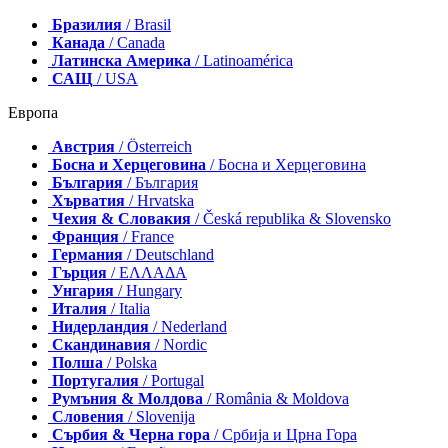
Бразилия
/ Brasil
Канада
/ Canada
Латинска Америка
/ Latinoamérica
САЩ
/ USA
Европа
Австрия
/ Österreich
Босна и Херцеговина
/ Босна и Херцеговина
България
/ България
Хърватия
/ Hrvatska
Чехия & Словакия
/ Česká republika & Slovensko
Франция
/ France
Германия
/ Deutschland
Гърция
/ ΕΛΛΑΔΑ
Унгария
/ Hungary
Италия
/ Italia
Нидерландия
/ Nederland
Скандинавия
/ Nordic
Полша
/ Polska
Португалия
/ Portugal
Румъния & Молдова
/ România & Moldova
Словения
/ Slovenija
Сърбия & Черна гора
/ Србија и Црна Гора