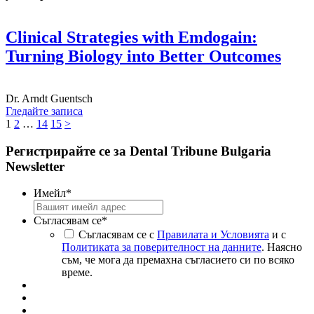
Clinical Strategies with Emdogain:
Turning Biology into Better Outcomes
Dr.
Arndt Guentsch
Гледайте записа
1
2
…
14
15
>
Регистрирайте се за Dental Tribune Bulgaria
Newsletter
Имейл
*
Съгласявам се
*
Съгласявам се с
Правилата и Условията
и с
Политиката за поверителност на данните
. Наясно
съм, че мога да премахна съгласието си по всяко
време.