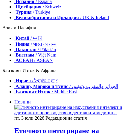
Испания
/ España
Щвейцария
/ Schweiz
Турция
/ Türkiye
Великобритания и Ирландия
/ UK & Ireland
Азия и Пасифил
Китай
/ 中国
Индия
/ भारत गणराज्य
Пакистан
/ Pākistān
Виетнам
/ Việt Nam
АСЕАН
/ ASEAN
Близкият Изток & Африка
Израел
/ מְדִינַת יִשְׂרָאֵל
Алжир, Мароко и Тунис
/ الجزائر والمغرب وتونس
Близкият Изток
/ Middle East
Новини
пт. 3 юли 2026
Редакционна статия
Етичното интегриране на