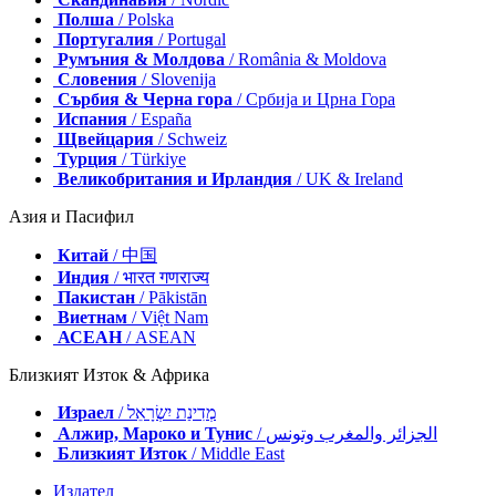
Полша
/ Polska
Португалия
/ Portugal
Румъния & Молдова
/ România & Moldova
Словения
/ Slovenija
Сърбия & Черна гора
/ Србија и Црна Гора
Испания
/ España
Щвейцария
/ Schweiz
Турция
/ Türkiye
Великобритания и Ирландия
/ UK & Ireland
Азия и Пасифил
Китай
/ 中国
Индия
/ भारत गणराज्य
Пакистан
/ Pākistān
Виетнам
/ Việt Nam
АСЕАН
/ ASEAN
Близкият Изток & Африка
Израел
/ מְדִינַת יִשְׂרָאֵל
Алжир, Мароко и Тунис
/ الجزائر والمغرب وتونس
Близкият Изток
/ Middle East
Издател