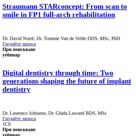
Straumann STARconcept: From scan to
smile in FP1 full-arch rehabilitation
Dr.
David Norré
,
Dr.
Tommie Van de Velde
DDS, MSc, PhD
Гледайте записа
При поискване
уебинар
Digital dentistry through time: Two
generations shaping the future of implant
dentistry
Dr.
Laurence Adriaens
,
Dr.
Ghida Lawand
BDS, MSc
Гледайте записа
1
CE
При поискване
уебинар