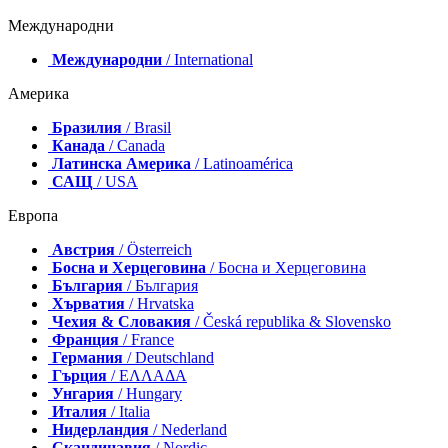
Международни
Международни
/ International
Америка
Бразилия
/ Brasil
Канада
/ Canada
Латинска Америка
/ Latinoamérica
САЩ
/ USA
Европа
Австрия
/ Österreich
Босна и Херцеговина
/ Босна и Херцеговина
България
/ България
Хърватия
/ Hrvatska
Чехия & Словакия
/ Česká republika & Slovensko
Франция
/ France
Германия
/ Deutschland
Гърция
/ ΕΛΛΑΔΑ
Унгария
/ Hungary
Италия
/ Italia
Нидерландия
/ Nederland
Скандинавия
/ Nordic