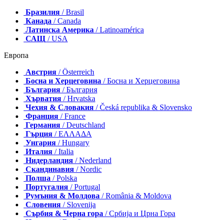
Бразилия
/ Brasil
Канада
/ Canada
Латинска Америка
/ Latinoamérica
САЩ
/ USA
Европа
Австрия
/ Österreich
Босна и Херцеговина
/ Босна и Херцеговина
България
/ България
Хърватия
/ Hrvatska
Чехия & Словакия
/ Česká republika & Slovensko
Франция
/ France
Германия
/ Deutschland
Гърция
/ ΕΛΛΑΔΑ
Унгария
/ Hungary
Италия
/ Italia
Нидерландия
/ Nederland
Скандинавия
/ Nordic
Полша
/ Polska
Португалия
/ Portugal
Румъния & Молдова
/ România & Moldova
Словения
/ Slovenija
Сърбия & Черна гора
/ Србија и Црна Гора