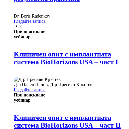
Dr.
Boris Radenkov
Гледайте записа
1
CE
При поискване
уебинар
Kлиничен опит с имплантната
система BioHorizons USA – част I
Д-р
Павел Панов
,
Д-р
Пресиян Кръстев
Гледайте записа
При поискване
уебинар
Kлиничен опит с имплантната
система BioHorizons USA – част II