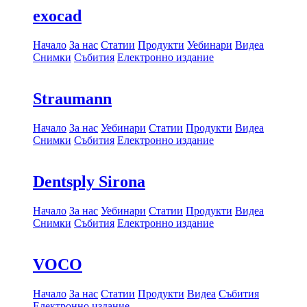
exocad
Начало
За нас
Статии
Продукти
Уебинари
Видеа
Снимки
Събития
Електронно издание
Straumann
Начало
За нас
Уебинари
Статии
Продукти
Видеа
Снимки
Събития
Електронно издание
Dentsply Sirona
Начало
За нас
Уебинари
Статии
Продукти
Видеа
Снимки
Събития
Електронно издание
VOCO
Начало
За нас
Статии
Продукти
Видеа
Събития
Електронно издание