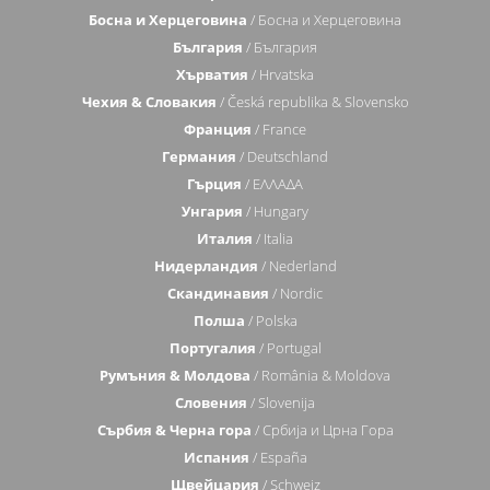
Босна и Херцеговина
/ Босна и Херцеговина
България
/ България
Хърватия
/ Hrvatska
Чехия & Словакия
/ Česká republika & Slovensko
Франция
/ France
Германия
/ Deutschland
Гърция
/ ΕΛΛΑΔΑ
Унгария
/ Hungary
Италия
/ Italia
Нидерландия
/ Nederland
Скандинавия
/ Nordic
Полша
/ Polska
Португалия
/ Portugal
Румъния & Молдова
/ România & Moldova
Словения
/ Slovenija
Сърбия & Черна гора
/ Србија и Црна Гора
Испания
/ España
Щвейцария
/ Schweiz