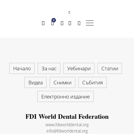
0
Начало
За нас
Уебинари
Статии
Видеа
Снимки
Събития
Електронно издание
FDI World Dental Federation
www.fdiworlddental.org
info@fdiworldental.org