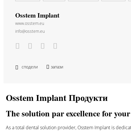
Osstem Implant
www.osstem.eu
info@osstem.eu
сподели
запази
Osstem Implant Продукти
The solution par excellence for your
As a total dental solution provider, Osstem Implant is dedica