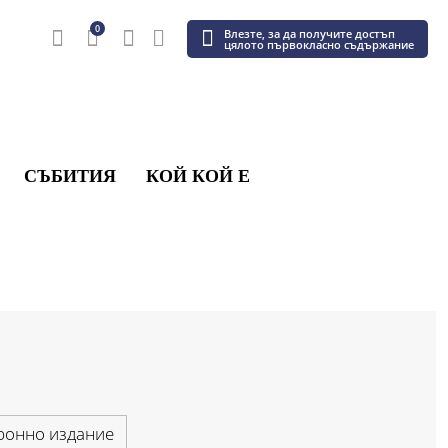
0
Влезте, за да получите достъп
цялото първокласно съдържание
СЪБИТИЯ
КОЙ КОЙ Е
ронно издание