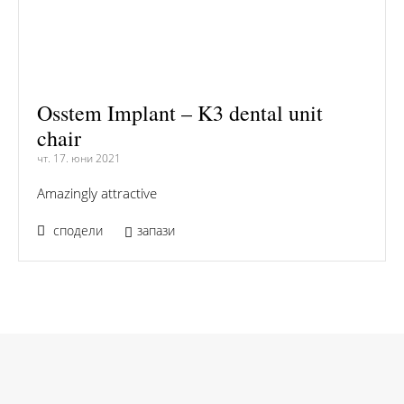
Osstem Implant – K3 dental unit
chair
чт. 17. юни 2021
Amazingly attractive
сподели
запази