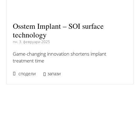
Osstem Implant – SOI surface
technology
пн. 3. февруари 2025
Game-changing innovation shortens implant
treatment time
сподели
запази